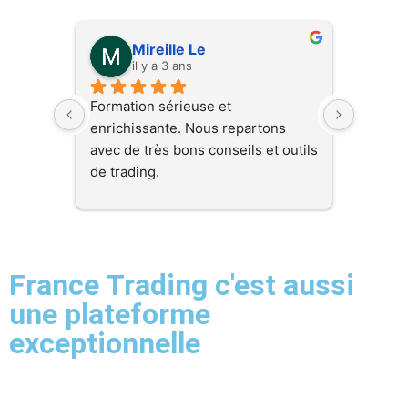
Mireille Le
il y a 3 ans
i
Formation sérieuse et 
La form
enrichissante. Nous repartons 
mes esp
avec de très bons conseils et outils 
une gra
de trading.
finance
vraie p
Un grand merci à Sam pour la 
tous les
transmission de certains éléments 
marchen
clés et pour sa pédagogie.
vrai co
France Trading c'est aussi
psychol
vivemen
une plateforme
profess
exceptionnelle